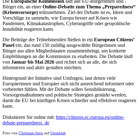
Die
Europäische Kommission
lädt alle EU-Bürgerinnen und -
Bürger ein, an einer
Online-Debatte zum Thema „Preparedness“
(Krisenvorsorge)
teilzunehmen. Ziel der Debatte ist es, Ideen und
Vorschläge zu sammeln, wie Europa besser auf Krisen wie
Pandemien, Klimakatastrophen, Cyberangriffe oder geopolitische
Instabilität reagieren kann.
Die Beiträge der Teilnehmenden fließen in ein
European Citizens’
Panel
ein, das rund 150 zufällig ausgewählte Bürgerinnen und
Bürger aus allen Mitgliedstaaten zusammenbringt, um konkrete
Empfehlungen an die Kommission zu erarbeiten. Die Debatte läuft
von
Januar bis Mai 2026
und richtet sich an alle, die sich
informieren und aktiv gestalten möchten.
Hintergrund der Initiative sind Umfragen, laut denen viele
Europäerinnen und Europäer sich nicht ausreichend informiert oder
vorbereitet fühlen. Mit der Debatte sollen Sensibilisierung,
Vorsorgemaßnahmen und politische Strategien gestärkt werden,
damit die EU bei künftigen Krisen schneller und effektiver reagieren
kann.
Diskutieren Sie online mit:
https://citizens.ec.europa.eu/online-
debate-preparedness_de
Foto von
Christian Jung
auf
Unsplash